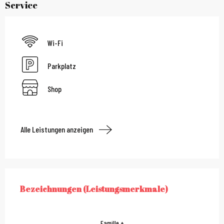
Service
Wi-Fi
Parkplatz
Shop
Alle Leistungen anzeigen
Leistungensmöglichkei
Bezeichnungen (Leistungsmerkmale)
BEZEICHNUNGEN (LEISTUNGSMERKMALE)
Famille +