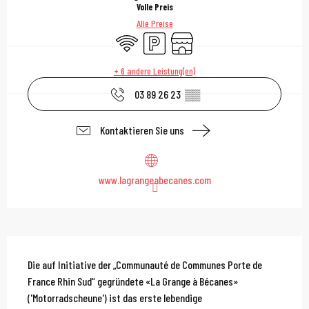
Volle Preis
Alle Preise
Wi-Fi
Parkplatz
Shop
+ 6 andere Leistung(en)
03 89 26 23
▒▒
Kontaktieren Sie uns
www.lagrangeabecanes.com
Beschreibung
Die auf Initiative der „Communauté de Communes Porte de 
France Rhin Sud“ gegründete «La Grange à Bécanes» 
('Motorradscheune') ist das erste lebendige 