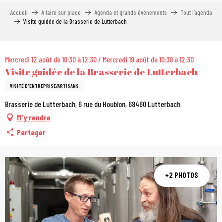
Aller
Accueil
A faire sur place
Agenda et grands événements
Tout l’agenda
au
Visite guidée de la Brasserie de Lutterbach
contenu
principal
City Pass
Mercredi 12 août de 10:30 à 12:30 / Mercredi 19 août de 10:30 à 12:30
Visite guidée de la Brasserie de Lutterbach
VISITE D'ENTREPRISE/ARTISANS
Brasserie de Lutterbach, 6 rue du Houblon, 68460 Lutterbach
M'y rendre
Partager
+2 PHOTOS