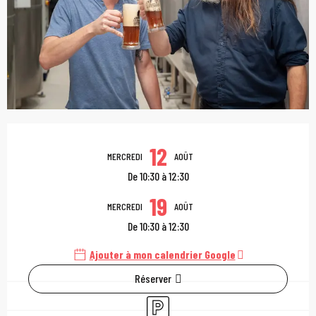
Ouverture et coordonn
12
MERCREDI
AOÛT
De 10:30 à 12:30
19
MERCREDI
AOÛT
De 10:30 à 12:30
Ajouter à mon calendrier Google
Réserver
Parking