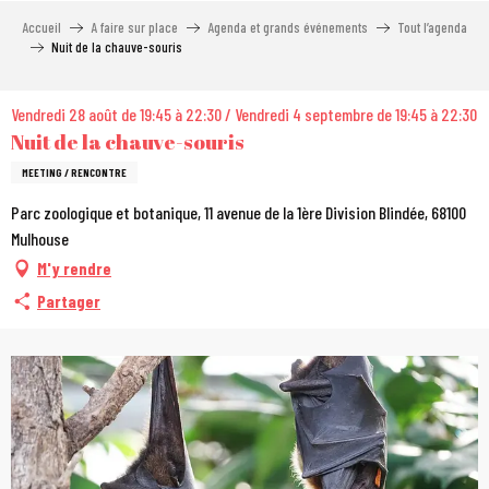
Aller
Accueil
A faire sur place
Agenda et grands événements
Tout l’agenda
au
Nuit de la chauve-souris
contenu
principal
Vendredi 28 août de 19:45 à 22:30 / Vendredi 4 septembre de 19:45 à 22:30
Nuit de la chauve-souris
MEETING / RENCONTRE
Parc zoologique et botanique, 11 avenue de la 1ère Division Blindée, 68100
Mulhouse
M'y rendre
Partager