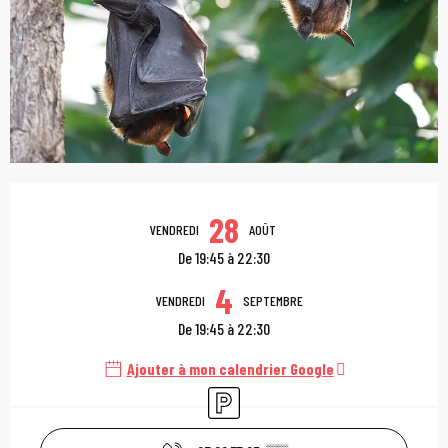
Ouverture et coordonn
28
VENDREDI
AOÛT
De 19:45 à 22:30
4
VENDREDI
SEPTEMBRE
De 19:45 à 22:30
Ajouter à mon calendrier Google
Parking