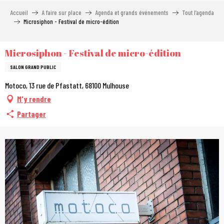
Aller
Accueil
A faire sur place
Agenda et grands événements
Tout l’agenda
au
Microsiphon - Festival de micro-édition
contenu
principal
Microsiphon - Festival de micro-édition
SALON GRAND PUBLIC
Motoco, 13 rue de Pfastatt, 68100 Mulhouse
M'y rendre
Partager