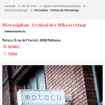
Aller
Startseite
Vor Ort zu tun
Agenda und Großveranstaltungen
au
Alle Veranstaltungen
Microsiphon - Festival der Mikroverlage
contenu
principal
Microsiphon - Festival der Mikroverlage
VERBRAUCHERMESSE
Motoco, 13 rue de Pfastatt, 68100 Mulhouse
Anfahrt
Teilen