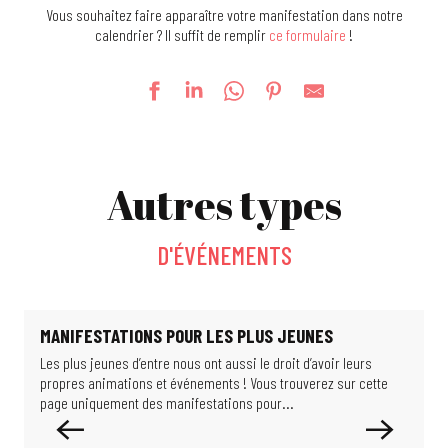
Vous souhaitez faire apparaître votre manifestation dans notre
calendrier ? Il suffit de remplir
ce formulaire
!
Foire Kermesse
Exposition : De si beaux bâtiments
Autres types
Exposition : Limits of Control
Visite guidée : Sur les pas d'Alfred Dreyfus
24e Festival des Jardins Métissés - Les Jardins d'Ulysse
D'ÉVÉNEMENTS
Exposition Formule 1
Je monte au Belvédère
Escape game : le secret Schlumpf
Je flâne dans le quartier du Rebberg
MANIFESTATIONS POUR LES PLUS JEUNES
Chasse au trésor : Cherche et trouve dans le musée
Les plus jeunes d’entre nous ont aussi le droit d’avoir leurs
E
Le jardin de Michèle
propres animations et événements ! Vous trouverez sur cette
d
Jeu d'enquête : les scientifiques de l'ombre
page uniquement des manifestations pour...
l