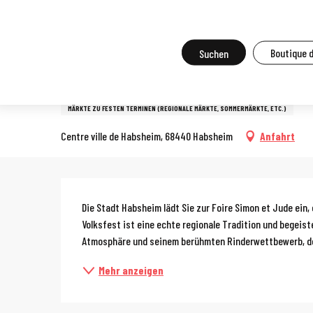
Aller
Startseite
Vor Ort zu tun
Agenda und Großveranstaltungen
A
au
contenu
Suche
Boutique 
25. oktober > 26. oktober
principal
Simon et Jude Messe
MÄRKTE ZU FESTEN TERMINEN (REGIONALE MÄRKTE, SOMMERMÄRKTE, ETC.)
Centre ville de Habsheim, 68440 Habsheim
Anfahrt
Beschreibun
Die Stadt Habsheim lädt Sie zur Foire Simon et Jude ein,
Volksfest ist eine echte regionale Tradition und begeist
Atmosphäre und seinem berühmten Rinderwettbewerb, der
Mehr anzeigen