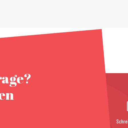
rage?
nen
Schre