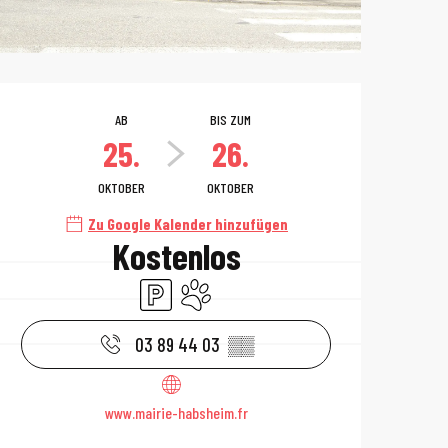
Öffnungszeiten 
AB
BIS ZUM
25.
26.
OKTOBER
OKTOBER
Zu Google Kalender hinzufügen
Kostenlos
Parkplatz
Tiere erlaubt
03 89 44 03
▒▒
www.mairie-habsheim.fr