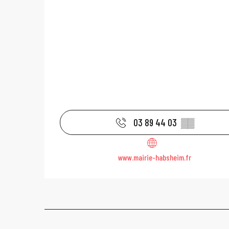
03 89 44 03
▒▒
www.mairie-habsheim.fr