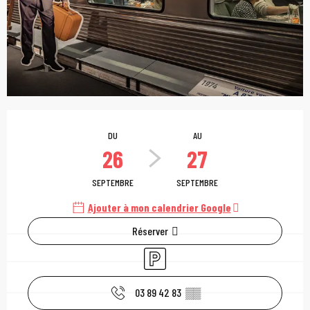
Ouverture et coordonn
DU
AU
26
27
SEPTEMBRE
SEPTEMBRE
Ajouter à mon calendrier Google
Réserver
Parking
03 89 42 83
▒▒