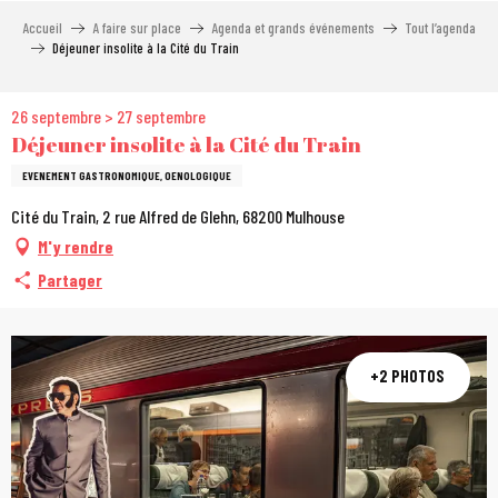
Aller
Accueil
A faire sur place
Agenda et grands événements
Tout l’agenda
au
Déjeuner insolite à la Cité du Train
contenu
principal
26 septembre > 27 septembre
Déjeuner insolite à la Cité du Train
EVENEMENT GASTRONOMIQUE, OENOLOGIQUE
Cité du Train, 2 rue Alfred de Glehn, 68200 Mulhouse
M'y rendre
Partager
+2 PHOTOS