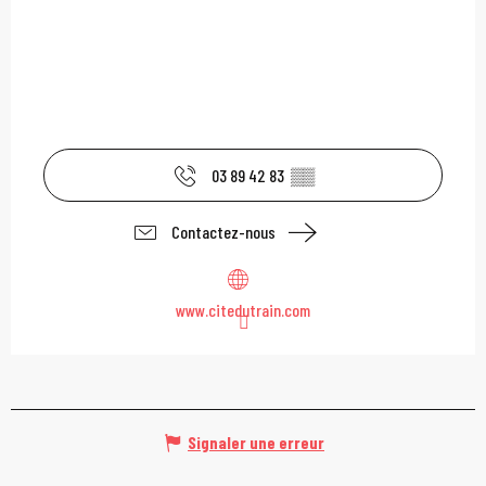
03 89 42 83
▒▒
Contactez-nous
www.citedutrain.com
Signaler une erreur