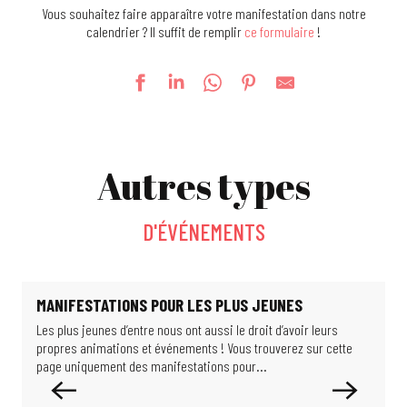
Vous souhaitez faire apparaître votre manifestation dans notre
calendrier ? Il suffit de remplir
ce formulaire
!
Foire Kermesse
Escape game : l'énigme du Professeur Proton
Autres types
Jeu d'enquête : les scientifiques de l'ombre
Féeries Nocturnes au Jardin 2026
La Guinguette bascule
D'ÉVÉNEMENTS
Exposition : De si beaux bâtiments
Exposition - Migrations & climat : comment habiter notre monde ?
Visite guidée : Balade dans le Haut Rebberg
Exposition : Limits of Control
MANIFESTATIONS POUR LES PLUS JEUNES
La Gargote Motoco
Les plus jeunes d’entre nous ont aussi le droit d’avoir leurs
P
Cabines expériences à la Cité du Train
propres animations et événements ! Vous trouverez sur cette
t
Exposition Formule 1
page uniquement des manifestations pour...
N