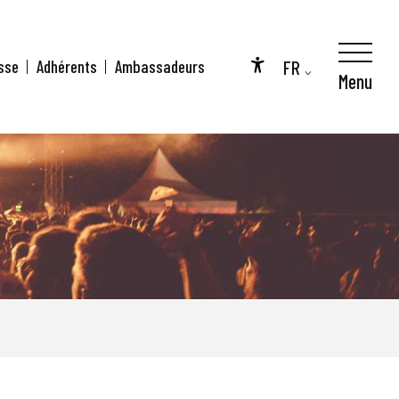
FR
sse
Adhérents
Ambassadeurs
Menu
Accessibilité
EN
DE