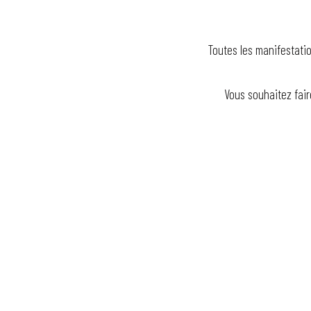
Toutes les manifestatio
Vous souhaitez fair
Les Jeudis du Parc Salvator
Foire Kermesse
Atelier en briques Lego®
Le jardin de Michèle
La Guinguette bascule
Jeu d'enquête : les scientifiques de l'ombre
Féeries Nocturnes au Jardin 2026
Escape game : l'énigme du Professeur Proton
Exposition : De si beaux bâtiments