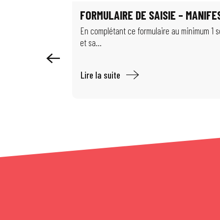
Visite guidée : Autour de la chimie mulhousienne
FORMULAIRE DE SAISIE – MANIF
Exposition - Migrations & climat : comment habiter notre monde ?
Exposition : Les puits disparus
En complétant ce formulaire au minimum 1 sem
et sa...
Lire la suite