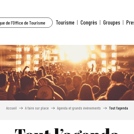
Tourisme
Congrès
Groupes
Pre
ue de l'Office de Tourisme
Accueil
A faire sur place
Agenda et grands événements
Tout l’agenda