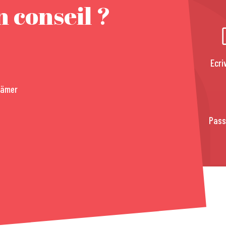
 conseil ?
Ecri
rämer
Pass