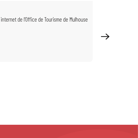
EVÉNEMENTS D
 internet de l’Office de Tourisme de Mulhouse
Pendant la période 
enfants et plus...
Lire la suite