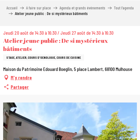
Aller
Accueil
A faire sur place
Agenda et grands événements
Tout l’agenda
au
Atelier jeune public : De si mystérieux bâtiments
contenu
principal
Jeudi 20 août de 14:30 à 16:30 / Jeudi 27 août de 14:30 à 16:30
Atelier jeune public : De si mystérieux
bâtiments
STAGE, ATELIER, COURS D'OENOLOGIE, COURS DE CUISINE
Maison du Patrimoine Edouard Boeglin, 5 place Lambert, 68100 Mulhouse
M'y rendre
Partager