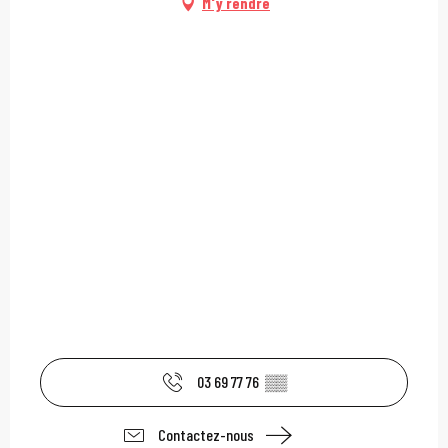
M'y rendre
03 69 77 76
▒▒
Contactez-nous