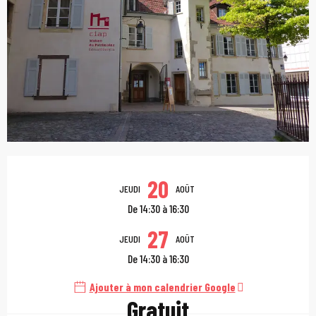
Ouverture et coordonn
20
JEUDI
AOÛT
De 14:30 à 16:30
27
JEUDI
AOÛT
De 14:30 à 16:30
Ajouter à mon calendrier Google
Gratuit