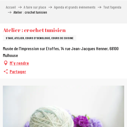
Aller
Accueil
A faire sur place
Agenda et grands événements
Tout l’agenda
au
Atelier : crochet tunisien
contenu
principal
Atelier : crochet tunisien
STAGE, ATELIER, COURS D'OENOLOGIE, COURS DE CUISINE
Musée de l'Impression sur Etoffes, 14 rue Jean-Jacques Henner, 68100
Mulhouse
M'y rendre
Partager