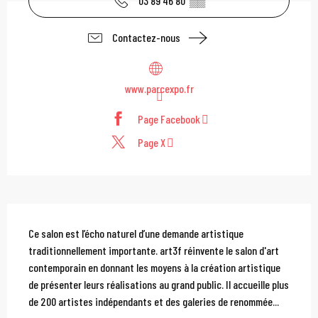
03 89 46 80
▒▒
Contactez-nous
www.parcexpo.fr
Page Facebook
Page X
Description
Ce salon est l’écho naturel d’une demande artistique 
traditionnellement importante. art3f réinvente le salon d'art 
contemporain en donnant les moyens à la création artistique 
de présenter leurs réalisations au grand public. Il accueille plus 
de 200 artistes indépendants et des galeries de renommée...