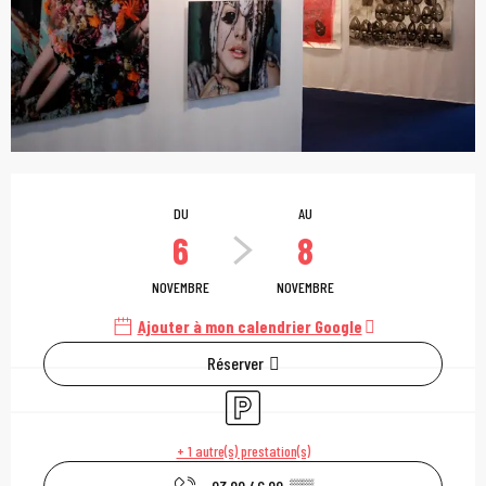
Ouverture et coordonn
DU
AU
6
8
NOVEMBRE
NOVEMBRE
Ajouter à mon calendrier Google
Réserver
Parking
+ 1 autre(s) prestation(s)