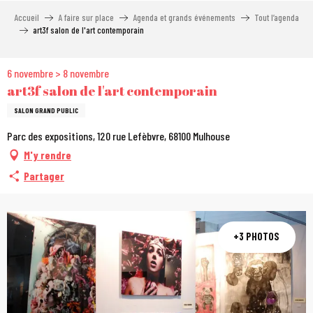
Aller
Accueil
A faire sur place
Agenda et grands événements
Tout l’agenda
au
art3f salon de l'art contemporain
contenu
principal
6 novembre > 8 novembre
art3f salon de l'art contemporain
SALON GRAND PUBLIC
Parc des expositions, 120 rue Lefèbvre, 68100 Mulhouse
M'y rendre
Partager
+3 PHOTOS