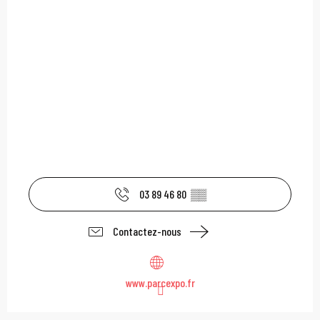
03 89 46 80
▒▒
Contactez-nous
www.parcexpo.fr