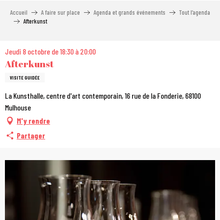
Aller
Accueil
A faire sur place
Agenda et grands événements
Tout l’agenda
au
Afterkunst
contenu
principal
Jeudi 8 octobre de 18:30 à 20:00
Afterkunst
VISITE GUIDÉE
La Kunsthalle, centre d'art contemporain, 16 rue de la Fonderie, 68100
Mulhouse
M'y rendre
Partager