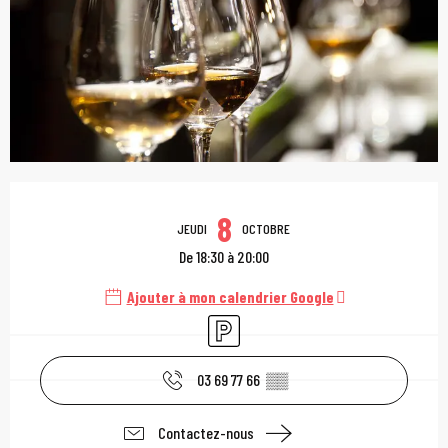
Ouverture et coordonn
8
JEUDI
OCTOBRE
De 18:30 à 20:00
Ajouter à mon calendrier Google
Parking
03 69 77 66
▒▒
Contactez-nous