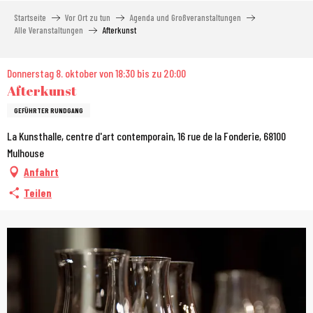
Aller
Startseite
Vor Ort zu tun
Agenda und Großveranstaltungen
au
Alle Veranstaltungen
Afterkunst
contenu
principal
Donnerstag 8. oktober von 18:30 bis zu 20:00
Afterkunst
GEFÜHRTER RUNDGANG
La Kunsthalle, centre d'art contemporain, 16 rue de la Fonderie, 68100
Mulhouse
Anfahrt
Teilen