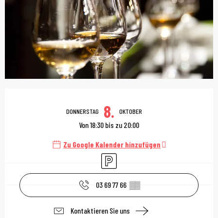
Öffnungszeiten & Kont
8.
DONNERSTAG
OKTOBER
Von 18:30 bis zu 20:00
Zu Google Kalender hinzufügen
Parkplatz
03 69 77 66
▒▒
Kontaktieren Sie uns