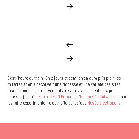
C’est l’heure du train ! En 2 jours et demi on en aura pris plein les
mirettes et on a découvert une richesse et une variété des sites
insoupçonnée ! Définitivement à refaire avec les enfants, pour
pousser jusqu’au
Parc du Petit Prince
ou l’
Écomusée d’Alsace
, ou pour
les faire expérimenter l’électricité au ludique
Musée Electropolis
!