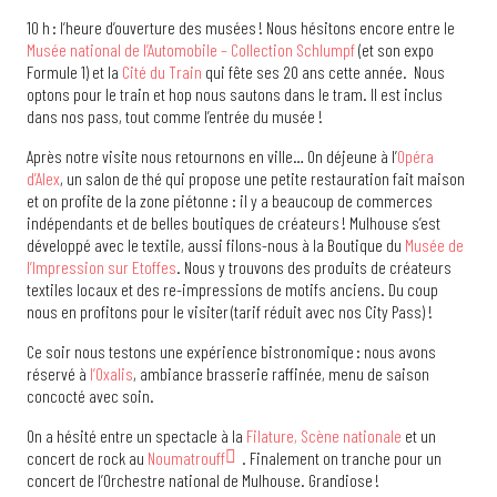
10 h : l’heure d’ouverture des musées ! Nous hésitons encore entre le
Musée national de l’Automobile – Collection Schlumpf
(et son expo
Formule 1) et la
Cité du Train
qui fête ses 20 ans cette année. Nous
optons pour le train et hop nous sautons dans le tram. Il est inclus
dans nos pass, tout comme l’entrée du musée !
Après notre visite nous retournons en ville… On déjeune à l’
Opéra
d’Alex
, un salon de thé qui propose une petite restauration fait maison
et on profite de la zone piétonne : il y a beaucoup de commerces
indépendants et de belles boutiques de créateurs ! Mulhouse s’est
développé avec le textile, aussi filons-nous à la Boutique du
Musée de
l’Impression sur Etoffes
. Nous y trouvons des produits de créateurs
textiles locaux et des re-impressions de motifs anciens. Du coup
nous en profitons pour le visiter (tarif réduit avec nos City Pass) !
Ce soir nous testons une expérience bistronomique : nous avons
réservé à
l’Oxalis
, ambiance brasserie raffinée, menu de saison
concocté avec soin.
On a hésité entre un spectacle à la
Filature, Scène nationale
et un
concert de rock au
Noumatrouff
. Finalement on tranche pour un
concert de l’Orchestre national de Mulhouse. Grandiose !