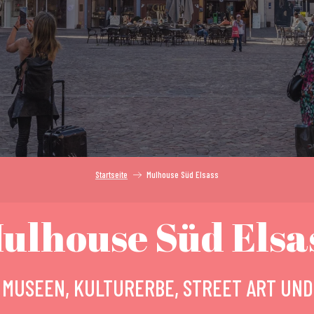
Startseite
Mulhouse Süd Elsass
ulhouse Süd Elsa
 MUSEEN, KULTURERBE, STREET ART UND