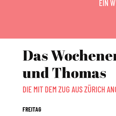
EIN W
Das Wochenen
und Thomas
DIE MIT DEM ZUG AUS ZÜRICH AN
FREITAG