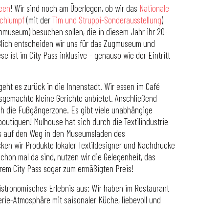
een
! Wir sind noch am Überlegen, ob wir das
Nationale
chlumpf
(mit der
Tim und Struppi-Sonderausstellung
)
museum) besuchen sollen, die in diesem Jahr ihr 20-
eßlich entscheiden wir uns für das Zugmuseum und
e ist im City Pass inklusive – genauso wie der Eintritt
t es zurück in die Innenstadt. Wir essen im Café
sgemachte kleine Gerichte anbietet. Anschließend
h die Fußgängerzone. Es gibt viele unabhängige
utiquen! Mulhouse hat sich durch die Textilindustrie
ns auf den Weg in den Museumsladen des
cken wir Produkte lokaler Textildesigner und Nachdrucke
schon mal da sind, nutzen wir die Gelegenheit, das
em City Pass sogar zum ermäßigten Preis!
istronomisches Erlebnis aus: Wir haben im Restaurant
serie-Atmosphäre mit saisonaler Küche, liebevoll und