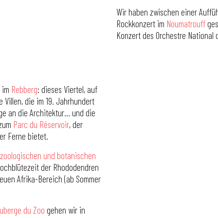
Wir haben zwischen einer Auffü
Rockkonzert im
Noumatrouff
ges
Konzert des Orchestre National 
g im
Rebberg
: dieses Viertel, auf
Villen, die im 19. Jahrhundert
ge an die Architektur… und die
h zum
Parc du Réservoir
, der
er Ferne bietet.
zoologischen und botanischen
 Hochblütezeit der Rhododendren
neuen Afrika-Bereich (ab Sommer
uberge du Zoo
gehen wir in