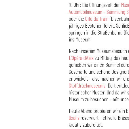
10 Uhr: Die Öffnungszeit der
Mus
Automobilmuseum – Sammlung S
oder die
Cité du Train
(Eisenbahn
jähriges Bestehen feiert. Schli
springen in die Straßenbahn. Dies
ins Museum!
Nach unserem Museumsbesuch geh
L’Opéra d’Alex
zu Mittag, das hau
genießen wir einen Bummel durc
Geschäfte und schöne Designerbo
entwickelt – also machen wir u
Stoffdruckmuseums
. Dort entde
historischer Muster. Und da wir 
Museum zu besuchen – mit unser
Heute Abend probieren wir ein b
Oxalis
reserviert – stilvolle Bras
kreativ zubereitet.