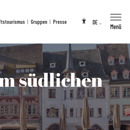
DE
ftstourismus
Gruppen
Presse
Menü
Accessibilité
FR
EN
m südlichen