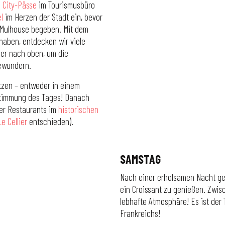
e
City-Pässe
im Tourismusbüro
l
im Herzen der Stadt ein, bevor
 Mulhouse begeben. Mit dem
 haben, entdecken wir viele
der nach oben, um die
bewundern.
sitzen – entweder in einem
 Stimmung des Tages! Danach
der Restaurants im
historischen
Le Cellier
entschieden).
SAMSTAG
Nach einer erholsamen Nacht g
ein Croissant zu genießen. Zwi
lebhafte Atmosphäre! Es ist der
Frankreichs!