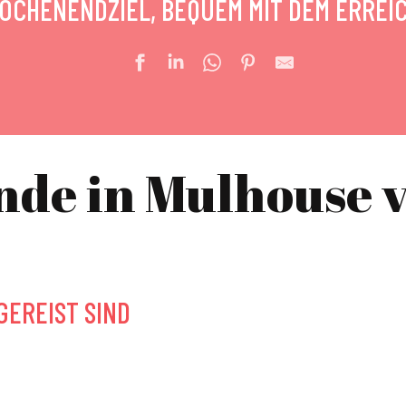
OCHENENDZIEL, BEQUEM MIT DEM ERREI
de in Mulhouse 
GEREIST SIND