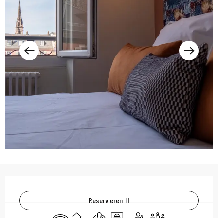
Öffnungszeiten & Kont
Reservieren
Wi-Fi
Spiele für Kinder / Spielplatz
Klimaanlage
Aufzug
Seminare
Versammlungsraum