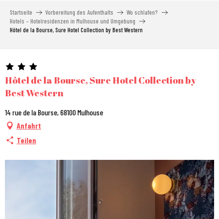
Aller
Startseite
Vorbereitung des Aufenthalts
Wo schlafen?
au
Hotels – Hotelresidenzen in Mulhouse und Umgebung
contenu
Hôtel de la Bourse, Sure Hotel Collection by Best Western
principal
Hôtel de la Bourse, Sure Hotel Collection by
Best Western
14 rue de la Bourse, 68100 Mulhouse
Anfahrt
Teilen