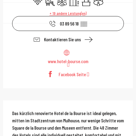
+ 19 andere Leistung(en)
03 89 56 18
▒▒
Kontaktieren Sie uns
www.hotel-bourse.com
Facebook Seite
Beschreibung
Das kürzlich renovierte Hotel de la Bourse ist ideal gelegen, 
mitten im Stadtzentrum von Mulhouse, nur wenige Schritte vom 
Square de la Bourse und den Museen entfernt. Die 48 Zimmer 
des Hotels sind alle individuell gestaltet, komfortabel und mit 