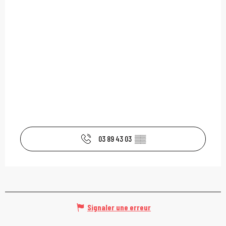
03 89 43 03
▒▒
Signaler une erreur