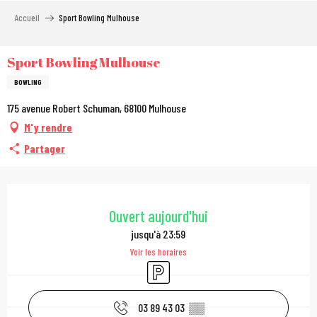
Aller
Accueil
Sport Bowling Mulhouse
au
contenu
principal
Sport Bowling Mulhouse
BOWLING
175 avenue Robert Schuman, 68100 Mulhouse
M'y rendre
Partager
Ouverture et coordonn
Ouvert aujourd'hui
jusqu'à 23:59
Voir les horaires
Parking
03 89 43 03
▒▒