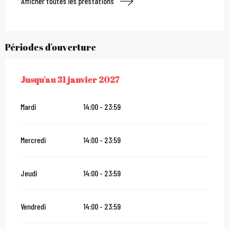
Afficher toutes les prestations
Périodes d'ouverture
Jusqu'au
31 janvier 2027
DU
1 JUILLET 2026
AU
31 JANVIER 2027
Mardi
14:00 - 23:59
Mercredi
14:00 - 23:59
Jeudi
14:00 - 23:59
Vendredi
14:00 - 23:59