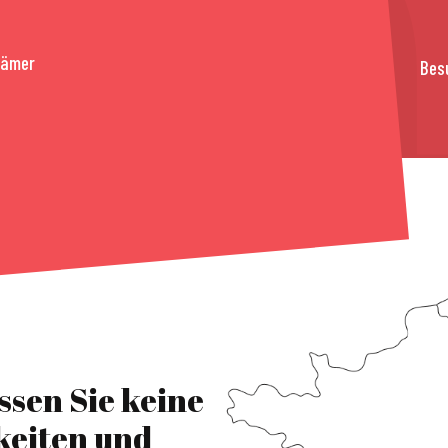
rämer
Bes
ssen Sie keine
keiten und