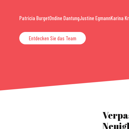
Patricia Burget
Ondine Dantung
Justine Egmann
Karina K
Entdecken Sie das Team
Verpa
Neuig