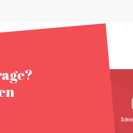
rage?
nen
Schre