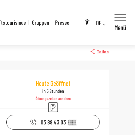
DE
ftstourismus
Gruppen
Presse
Menü
Accessibilité
FR
EN
Teilen
Öffnungszeiten 
Heute Geöffnet
in 5 Stunden
Öffnungszeiten ansehen
Parkplatz
03 89 43 03
▒▒