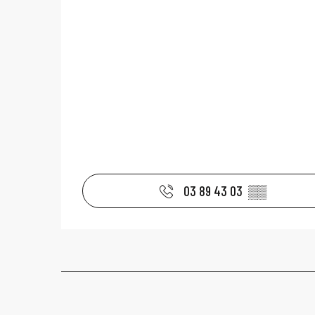
03 89 43 03
▒▒