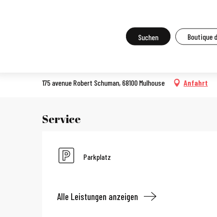
Aller
Startseite
Sport Bowling Mulhouse
au
contenu
Suche
Boutique 
Sport Bowling Mulhouse
principal
BOWLING
175 avenue Robert Schuman, 68100 Mulhouse
Anfahrt
Service
Parkplatz
Alle Leistungen anzeigen