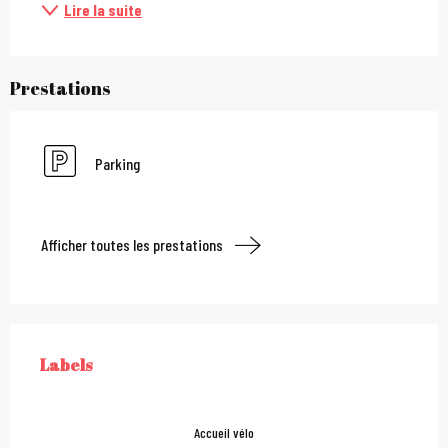
Lire la suite
Prestations
Parking
Afficher toutes les prestations
Offres de prestations
Labels
LABELS
Accueil vélo