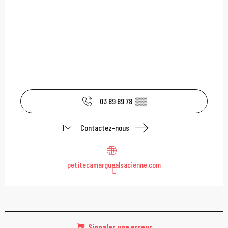
03 89 89 78
▒▒
Contactez-nous
petitecamarguealsacienne.com
Signaler une erreur