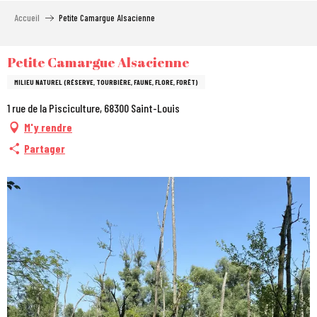
Aller
Accueil
Petite Camargue Alsacienne
au
contenu
principal
Petite Camargue Alsacienne
MILIEU NATUREL (RÉSERVE, TOURBIÈRE, FAUNE, FLORE, FORÊT)
1 rue de la Pisciculture, 68300 Saint-Louis
M'y rendre
Partager