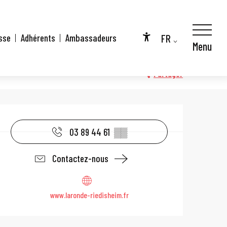
FR
sse
Adhérents
Ambassadeurs
Menu
Accessibilité
EN
DE
Partager
Ouverture et coo
03 89 44 61
▒▒
Contactez-nous
www.laronde-riedisheim.fr