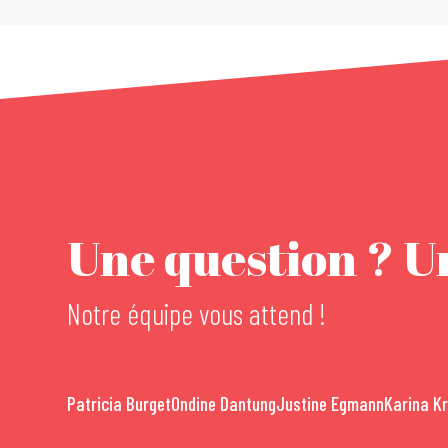
Une question ? Un
Notre équipe vous attend !
Patricia Burget
Ondine Dantung
Justine Egmann
Karina K