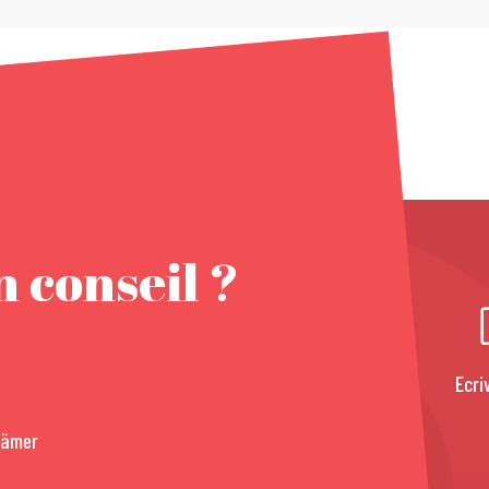
 conseil ?
Ecri
rämer