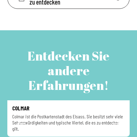
zu entdecken
Entdecken Sie
andere
Erfahrungen!
COLMAR
Colmar ist die Postkartenstadt des Elsass. Sie besitzt sehr viele
B
Sehenswürdigkeiten und typische Viertel, die es zu entdecken
h
gilt.
E