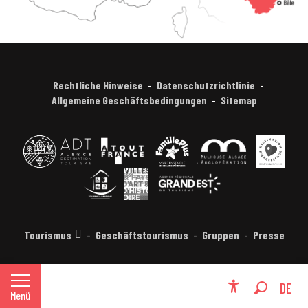
Rechtliche Hinweise
Datenschutzrichtlinie
Allgemeine Geschäftsbedingungen
Sitemap
Tourismus
Geschäftstourismus
Gruppen
Presse
FR
DE
Menü
Accessibili
Suche
EN