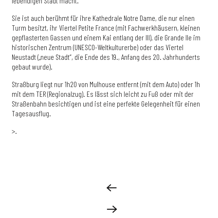
lebendigen Stadt macht.
Sie ist auch berühmt für ihre Kathedrale Notre Dame, die nur einen
Turm besitzt, ihr Viertel Petite France (mit Fachwerkhäusern, kleinen
gepflasterten Gassen und einem Kai entlang der Ill), die Grande Ile im
historischen Zentrum (UNESCO-Weltkulturerbe) oder das Viertel
Neustadt („neue Stadt“, die Ende des 19., Anfang des 20. Jahrhunderts
gebaut wurde).
Straßburg liegt nur 1h20 von Mulhouse entfernt (mit dem Auto) oder 1h
mit dem TER (Regionalzug). Es lässt sich leicht zu Fuß oder mit der
Straßenbahn besichtigen und ist eine perfekte Gelegenheit für einen
Tagesausflug.
>.