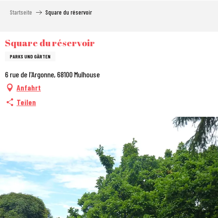
Aller
Startseite
Square du réservoir
au
contenu
principal
Square du réservoir
PARKS UND GÄRTEN
6 rue de l'Argonne, 68100 Mulhouse
Anfahrt
Teilen