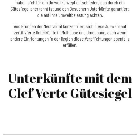
haben sich für ein Umweltkonzept entschieden, das durch ein
Gütesiegel anerkannt ist und den Besuchern Unterkünfte garantiert,
die auf ihre Umweltbelastung achten.
Aus Gründen der Neutralität konzentriert sich diese Auswahl auf
zertifizierte Unterkünfte in Mulhouse und Umgebung, auch wenn
andere Einrichtungen in der Region diese Verpflichtungen ebenfalls
erfüllen.
Unterkünfte mit dem
Clef Verte Gütesiegel
BEST WESTERN PLUS HÔTEL AU CHEVAL BLANC
APPART'CITY CONFORT MULHOUSE CENTRE
HÔTEL HOLIDAY INN
HÔTEL DU PARC
MULHOUSE NORD
BEST WESTERN MULHOUSE SALVATOR CENTRE
ECOLODGE DU DOMAINE DU HIRTZ
HÔTEL IBIS STYLES MULHOUSE CENTRE GARE
HÔTEL NOVOTEL MULHOUSE BÂLE FRIBOURG