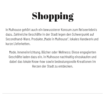
Shopping
BEWUSSTES EINKAUFEN IN MULHOUSE
In Mulhouse gehört auch ein bewussterer Konsum zum Reiseerlebnis
Secondhand, Vintage, Kleiderflohmärkte… Nachhaltiges
dazu. Zahlreiche Geschäfte in der Stadt legen den Schwerpunkt auf
Einkaufen gewinnt in Mulhouse und Umgebung
Secondhand-Ware, Produkte „Made in Mulhouse“, lokales Handwerk und
zunehmend an Bedeutung. Hier sind einige Adressen für
kurze Lieferketten.
clevere und...
Mode, Inneneinrichtung, Bücher oder Wellness: Diese engagierten
Geschäfte laden dazu ein, in Mulhouse nachhaltig einzukaufen und
Mehr erfahren
dabei das lokale Know-how sowie bedeutungsvolle Kreationen im
Herzen der Stadt zu entdecken.