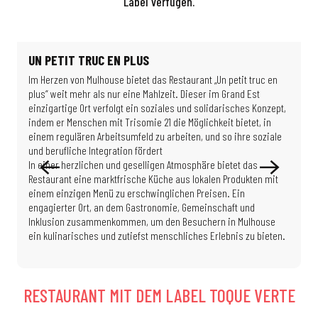
Label verfügen.
UN PETIT TRUC EN PLUS
Im Herzen von Mulhouse bietet das Restaurant „Un petit truc en
L
plus“ weit mehr als nur eine Mahlzeit. Dieser im Grand Est
p
einzigartige Ort verfolgt ein soziales und solidarisches Konzept,
e
indem er Menschen mit Trisomie 21 die Möglichkeit bietet, in
E
einem regulären Arbeitsumfeld zu arbeiten, und so ihre soziale
h
und berufliche Integration fördert
e
In einer herzlichen und geselligen Atmosphäre bietet das
J
Restaurant eine marktfrische Küche aus lokalen Produkten mit
g
einem einzigen Menü zu erschwinglichen Preisen. Ein
n
engagierter Ort, an dem Gastronomie, Gemeinschaft und
T
Inklusion zusammenkommen, um den Besuchern in Mulhouse
s
ein kulinarisches und zutiefst menschliches Erlebnis zu bieten.
AUBERGE DU ZOO
RESTAURANT MIT DEM LABEL TOQUE VERTE
Mulhouse