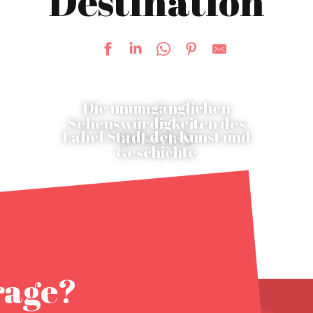
Destination
Die unumgänglichen
Sehenswürdigkeiten des
Label Stadt der Kunst und
Reiseziels
Geschichte
rage?