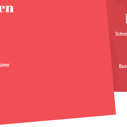
nen
Schre
rämer
Bes