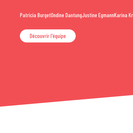
Patricia Burget
Ondine Dantung
Justine Egmann
Karina K
Découvrir l'équipe