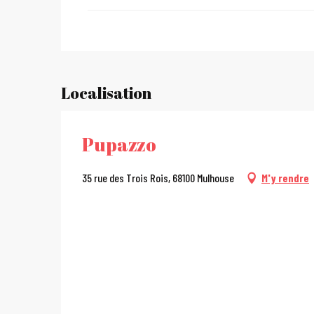
Du
27 décembre 2026
au
31 décembre 2026
Du
2 janvier 2027
au
31 janvier 2027
Localisation
Pupazzo
35 rue des Trois Rois, 68100 Mulhouse
M'y rendre