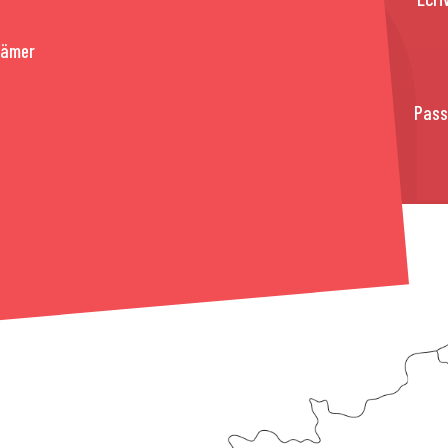
rämer
Pass