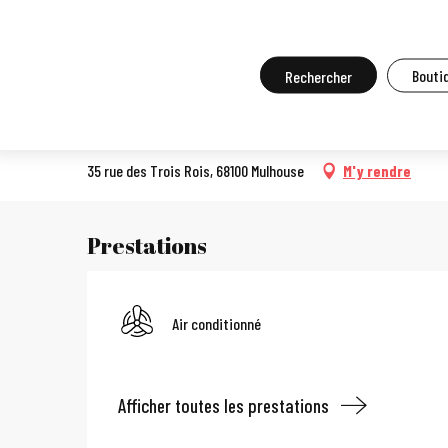
Aller
Accueil
A faire sur place
Se régaler
Les restaurants de Mul
au
contenu
Recherche
Boutiq
Pupazzo
principal
ITALIENNES
PIZZERIA
35 rue des Trois Rois, 68100 Mulhouse
M'y rendre
Prestations
Air conditionné
Afficher toutes les prestations