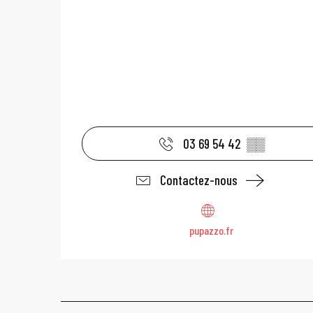
03 69 54 42
▒▒
Contactez-nous
pupazzo.fr