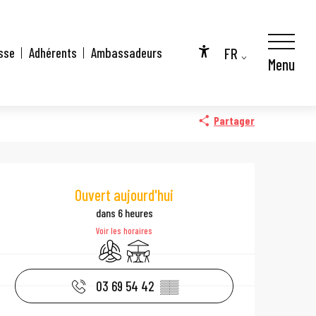
FR
sse
Adhérents
Ambassadeurs
Menu
Accessibilité
EN
DE
Partager
Ouverture et coo
Ouvert aujourd'hui
dans 6 heures
Voir les horaires
Air conditionné
Terrasse
03 69 54 42
▒▒