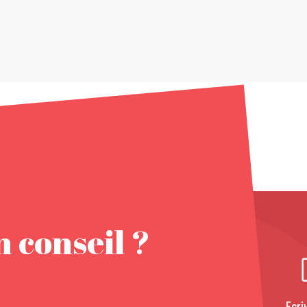
 conseil ?
Ecri