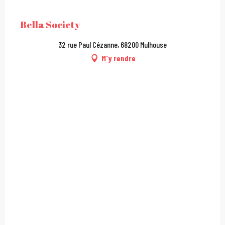
City Pass
Bella Society
32 rue Paul Cézanne, 68200 Mulhouse
M'y rendre