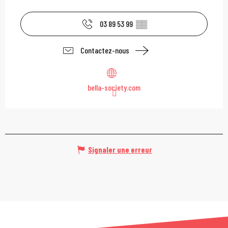
03 89 53 99
▒▒
Contactez-nous
bella-society.com
Signaler une erreur