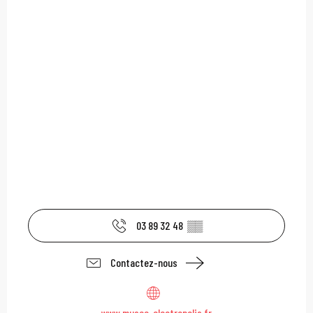
03 89 32 48
▒▒
Contactez-nous
www.musee-electropolis.fr