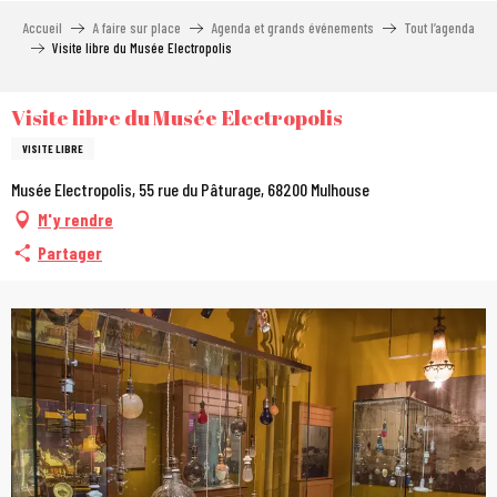
Aller
Accueil
A faire sur place
Agenda et grands événements
Tout l’agenda
au
Visite libre du Musée Electropolis
contenu
principal
Visite libre du Musée Electropolis
VISITE LIBRE
Musée Electropolis, 55 rue du Pâturage, 68200 Mulhouse
M'y rendre
Partager