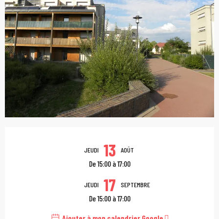
Ouverture et coordonn
13
JEUDI
AOÛT
De 15:00 à 17:00
17
JEUDI
SEPTEMBRE
De 15:00 à 17:00
Ajouter à mon calendrier Google