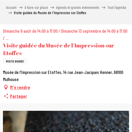
Aller
Accueil
A faire sur place
Agenda et grands événements
Tout l’agenda
au
Visite guidée du Musée de l'Impression sur Etoffes
contenu
principal
Dimanche 9 août de 14:00 à 17:00 / Dimanche 13 septembre de 14:00 à 17:00
/ ...
Visite guidée du Musée de l'Impression sur
Etoffes
VISITE GUIDÉE
Musée de l'Impression sur Etoffes, 14 rue Jean-Jacques Henner, 68100
Mulhouse
M'y rendre
Partager