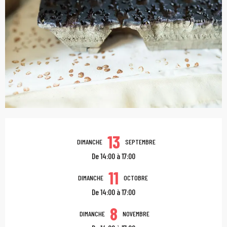
Ouverture et coordonn
13
DIMANCHE
SEPTEMBRE
De 14:00 à 17:00
11
DIMANCHE
OCTOBRE
De 14:00 à 17:00
8
DIMANCHE
NOVEMBRE