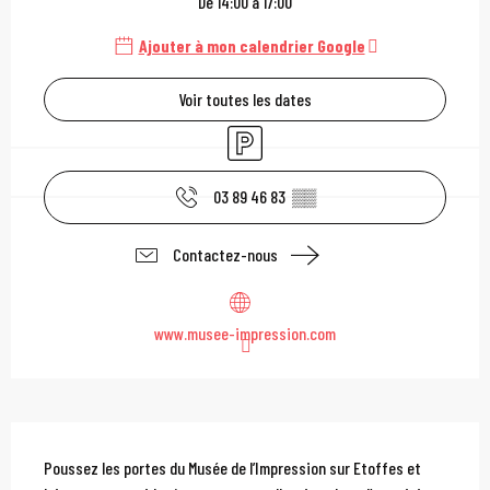
De 14:00 à 17:00
Ajouter à mon calendrier Google
Voir toutes les dates
Parking
03 89 46 83
▒▒
Contactez-nous
www.musee-impression.com
Description
Poussez les portes du Musée de l’Impression sur Etoffes et 