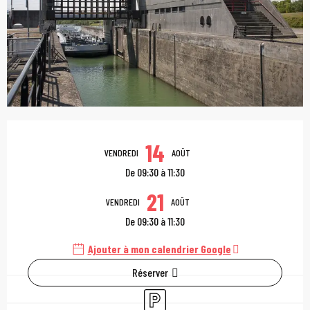
Ouverture et coordonn
14
VENDREDI
AOÛT
De 09:30 à 11:30
21
VENDREDI
AOÛT
De 09:30 à 11:30
Ajouter à mon calendrier Google
Réserver
Parking