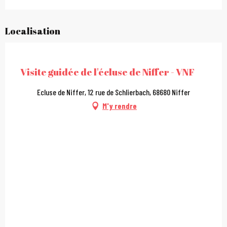
Localisation
City Pass
Visite guidée de l'écluse de Niffer - VNF
Ecluse de Niffer, 12 rue de Schlierbach, 68680 Niffer
M'y rendre