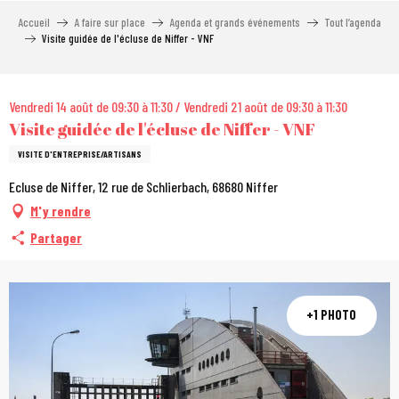
Aller
Accueil
A faire sur place
Agenda et grands événements
Tout l’agenda
au
Visite guidée de l'écluse de Niffer - VNF
contenu
principal
City Pass
Vendredi 14 août de 09:30 à 11:30 / Vendredi 21 août de 09:30 à 11:30
Visite guidée de l'écluse de Niffer - VNF
VISITE D'ENTREPRISE/ARTISANS
Ecluse de Niffer, 12 rue de Schlierbach, 68680 Niffer
M'y rendre
Partager
+1 PHOTO