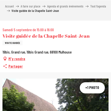
Aller
Accueil
A faire sur place
Agenda et grands événements
Tout l’agenda
au
Visite guidée de la Chapelle Saint-Jean
contenu
principal
City Pass
Samedi 5 septembre de 15:00 à 16:00
Visite guidée de la Chapelle Saint-Jean
VISITE GUIDÉE
19bis, Grand rue, 19bis Grand rue, 68100 Mulhouse
M'y rendre
Partager
+1 PHOTO