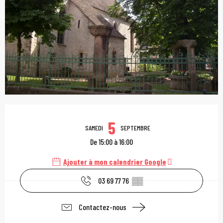
Ouverture et coordonn
5
SAMEDI
SEPTEMBRE
De 15:00 à 16:00
Ajouter à mon calendrier Google
03 69 77 76
▒▒
Contactez-nous