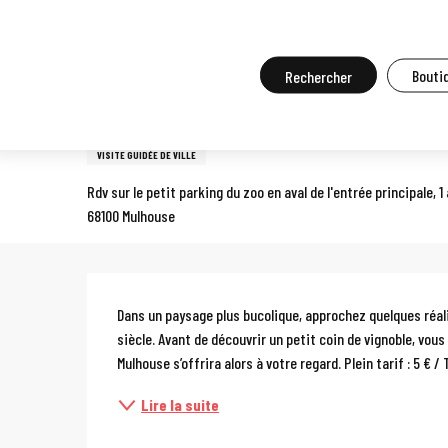
Aller
Accueil
A faire sur place
Agenda et grands événements
Tou
au
contenu
Recherche
Boutiq
Dimanche 9 août de 10:00 à 12:00 / Dimanche 23 août de 10:00 à 1
principal
Visite guidée : Balade dans 
VISITE GUIDÉE DE VILLE
Rdv sur le petit parking du zoo en aval de l'entrée principale, 
68100 Mulhouse
Description
Dans un paysage plus bucolique, approchez quelques réali
siècle. Avant de découvrir un petit coin de vignoble, vou
Mulhouse s’offrira alors à votre regard. Plein tarif : 5 € / T
Lire la suite