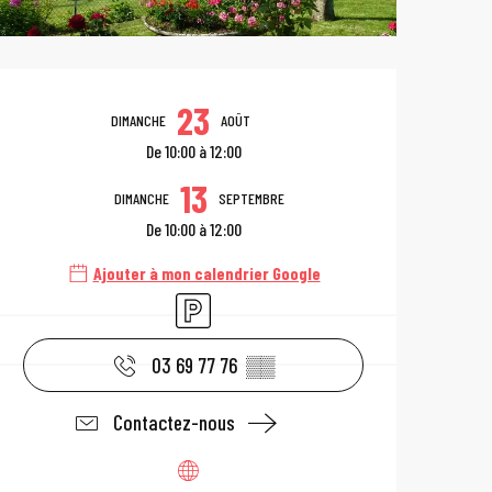
Ouverture et coo
23
DIMANCHE
AOÛT
De 10:00 à 12:00
13
DIMANCHE
SEPTEMBRE
De 10:00 à 12:00
Ajouter à mon calendrier Google
Parking
03 69 77 76
▒▒
Contactez-nous