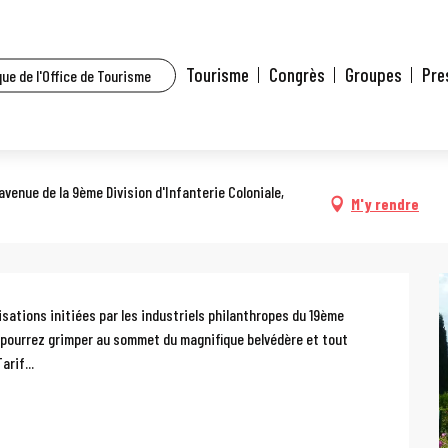
t l’agenda
Visite guidée : Balade dans le Haut Rebberg
Tourisme
Congrès
Groupes
Pre
ue de l'Office de Tourisme
2:00 / ...
le Haut Rebberg
1 avenue de la 9ème Division d'Infanterie Coloniale,
M'y rendre
sations initiées par les industriels philanthropes du 19ème 
s pourrez grimper au sommet du magnifique belvédère et tout 
arif...