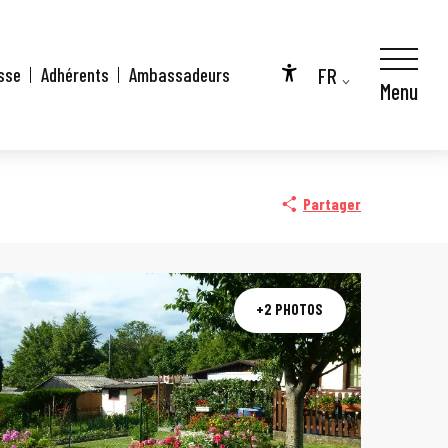
FR
sse
Adhérents
Ambassadeurs
Menu
Accessibilité
EN
City Pass
DE
Partager
+2 PHOTOS