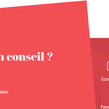
 conseil ?
Ecri
rämer
Pass