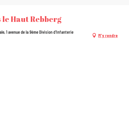
s le Haut Rebberg
ale, 1 avenue de la 9ème Division d'Infanterie
M'y rendre