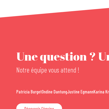
Une question ? Un
Notre équipe vous attend !
Patricia Burget
Ondine Dantung
Justine Egmann
Karina K
Découvrir l'équipe