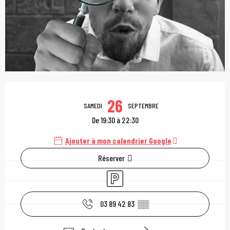
Ouverture et coordonn
26
SAMEDI
SEPTEMBRE
De 19:30 à 22:30
Ajouter à mon calendrier Google
Réserver
Parking
03 89 42 83
▒▒