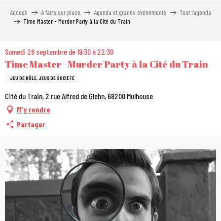
Aller
Accueil
A faire sur place
Agenda et grands événements
Tout l’agenda
au
Time Master - Murder Party à la Cité du Train
contenu
principal
Samedi 26 septembre de 19:30 à 22:30
Time Master - Murder Party à la Cité du Train
JEU DE RÔLE, JEUX DE SOCIÉTÉ
Cité du Train, 2 rue Alfred de Glehn, 68200 Mulhouse
M'y rendre
Partager