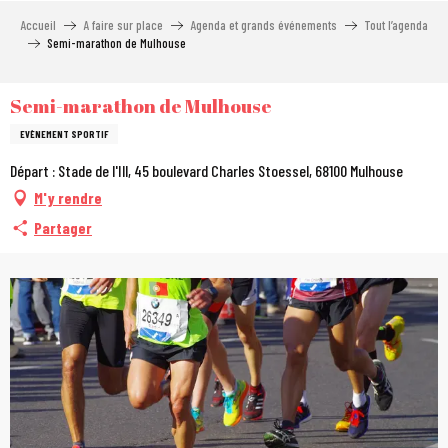
Aller
Accueil
A faire sur place
Agenda et grands événements
Tout l’agenda
au
Semi-marathon de Mulhouse
contenu
principal
Semi-marathon de Mulhouse
EVÈNEMENT SPORTIF
Départ : Stade de l'Ill, 45 boulevard Charles Stoessel, 68100 Mulhouse
M'y rendre
Partager