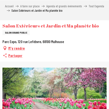
Aller
Accueil
A faire sur place
Agenda et grands événements
Tout l’agenda
au
Salon Extérieurs et Jardin et Ma planète bio
contenu
principal
Salon Extérieurs et Jardin et Ma planète bio
SALON GRAND PUBLIC
Parc Expo, 120 rue Lefèbvre, 68100 Mulhouse
M'y rendre
Partager