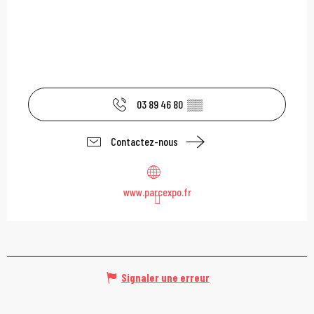
03 89 46 80
▒▒
Contactez-nous
www.parcexpo.fr
Signaler une erreur