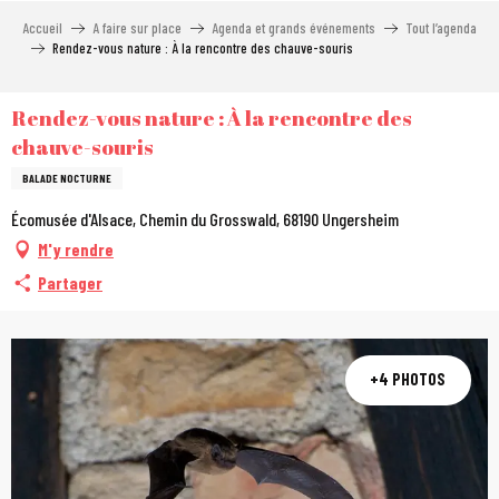
Aller
Accueil
A faire sur place
Agenda et grands événements
Tout l’agenda
au
Rendez-vous nature : À la rencontre des chauve-souris
contenu
principal
Rendez-vous nature : À la rencontre des
chauve-souris
BALADE NOCTURNE
Écomusée d'Alsace, Chemin du Grosswald, 68190 Ungersheim
M'y rendre
Partager
+4 PHOTOS