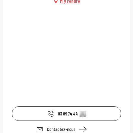
M'y rendre
03 89 74 44
▒▒
Contactez-nous