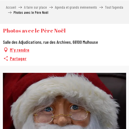
Aller
Accueil
A faire sur place
Agenda et grands événements
Tout l’agenda
au
Photos avec le Père Noël
contenu
principal
Photos avec le Père Noël
Salle des Adjudications, rue des Archives, 68100 Mulhouse
M'y rendre
Partager