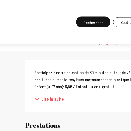
Aller
Accueil
A faire sur place
Agenda et grands événements
Tou
au
contenu
Recherche
Boutiq
Nourrissage de vers à soie
principal
29 Rue du Parc, 68470 Husseren-Wesserling
M'y rendre
Description
Participez à notre animation de 30 minutes autour de véri
habitudes alimentaires, leurs métamorphoses ainsi que les
Enfant (4-17 ans): 6,5€ / Enfant - 4 ans: gratuit
Lire la suite
Prestations