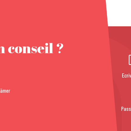
 conseil ?
Ecri
rämer
Pass