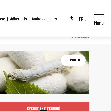
FR
sse
Adhérents
Ambassadeurs
Menu
Accessibilité
EN
DE
Partager
+1 PHOTO
Ouverture et coo
ÉVÉNEMENT TERMINÉ