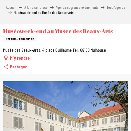
Aller
Accueil
A faire sur place
Agenda et grands événements
Tout l’agenda
au
Muséoweek-end au Musée des Beaux-Arts
contenu
principal
Muséoweek-end au Musée des Beaux-Arts
MEETING / RENCONTRE
Musée des Beaux-Arts, 4 place Guillaume Tell, 68100 Mulhouse
M'y rendre
Partager