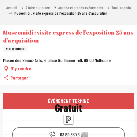
Aller
Accueil
A faire sur place
Agenda et grands événements
Tout l’agenda
au
Museomidi : visite express de l'exposition 25 ans d'acquisition
contenu
principal
Museomidi : visite express de l'exposition 25 ans
d'acquisition
VISITE GUIDÉE
Musée des Beaux-Arts, 4 place Guillaume Tell, 68100 Mulhouse
M'y rendre
Partager
Ouverture et coordonn
ÉVÉNEMENT TERMINÉ
Gratuit
Parking
03 89 33 78
▒▒