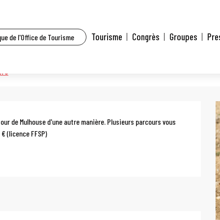
t l’agenda
Marche populaire de Berrwiller
Tourisme
Congrès
Groupes
Pre
ue de l'Office de Tourisme
ller
dre
utour de Mulhouse d'une autre manière. Plusieurs parcours vous 
 € (licence FFSP)