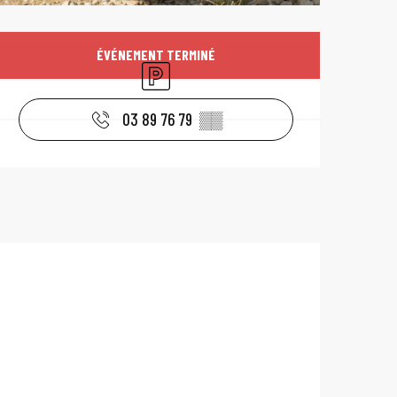
Ouverture et coo
ÉVÉNEMENT TERMINÉ
Parking
03 89 76 79
▒▒