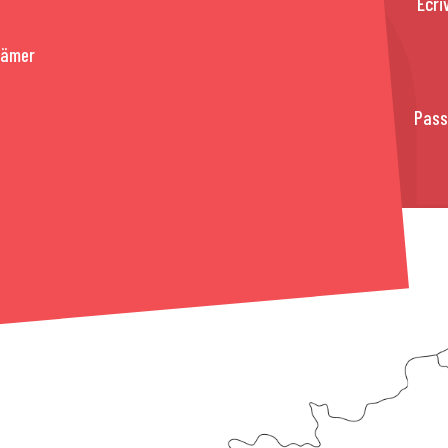
Ecri
rämer
Pass