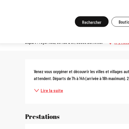
Aller
Accueil
A faire sur place
Agenda et grands événements
Tou
au
contenu
Recherche
Boutiq
Marche populaire de Berrwi
principal
Départ : foyer ACL, 30 rue d'Or, 68500 Berrwiller
M'y ren
Description
Venez vous oxygéner et découvrir les villes et villages a
attendent. Départs de 7h à 14h (arrivée à 18h maximum). 2
Lire la suite
Prestations