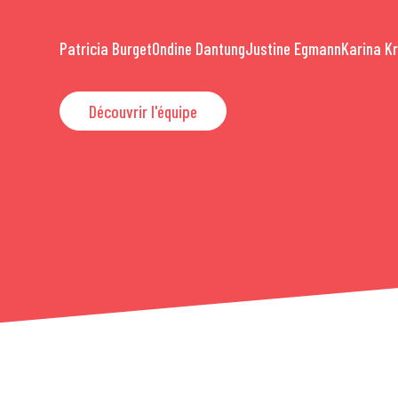
Patricia Burget
Ondine Dantung
Justine Egmann
Karina K
Découvrir l'équipe