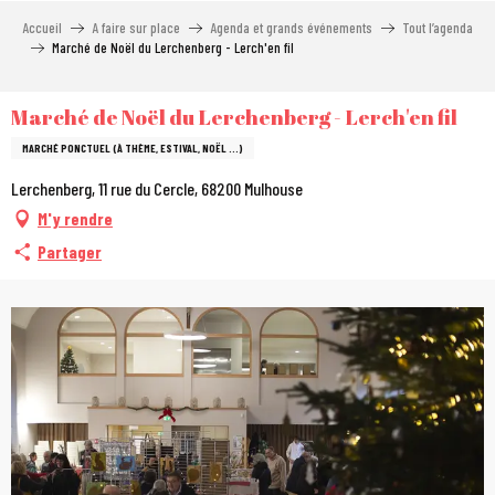
Aller
Accueil
A faire sur place
Agenda et grands événements
Tout l’agenda
au
Marché de Noël du Lerchenberg - Lerch'en fil
contenu
principal
Marché de Noël du Lerchenberg - Lerch'en fil
MARCHÉ PONCTUEL (À THÈME, ESTIVAL, NOËL …)
Lerchenberg, 11 rue du Cercle, 68200 Mulhouse
M'y rendre
Partager