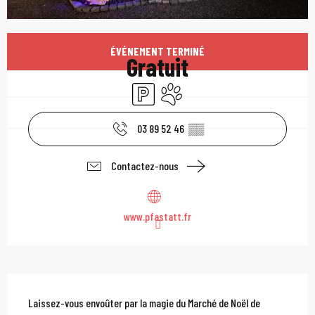
Ouverture et coordonn
ÉVÉNEMENT TERMINÉ
Gratuit
Parking
Animaux acceptés
03 89 52 46
▒▒
Contactez-nous
www.pfastatt.fr
Description
Laissez-vous envoûter par la magie du Marché de Noël de 