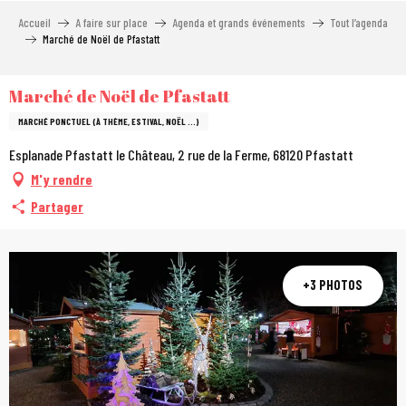
Aller
Accueil
A faire sur place
Agenda et grands événements
Tout l’agenda
au
Marché de Noël de Pfastatt
contenu
principal
Marché de Noël de Pfastatt
MARCHÉ PONCTUEL (À THÈME, ESTIVAL, NOËL …)
Esplanade Pfastatt le Château, 2 rue de la Ferme, 68120 Pfastatt
M'y rendre
Partager
+3 PHOTOS