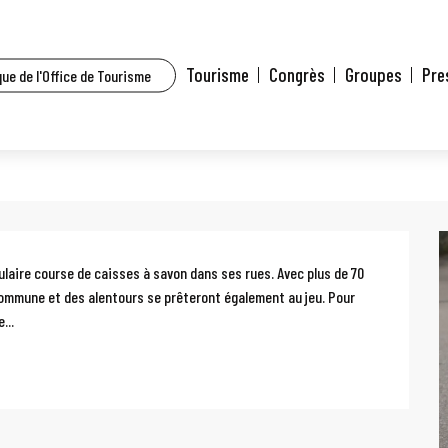
t l’agenda
Les Crapod'esch
Tourisme
Congrès
Groupes
Pre
ue de l'Office de Tourisme
ulaire course de caisses à savon dans ses rues. Avec plus de 70 
commune et des alentours se prêteront également au jeu. Pour 
...