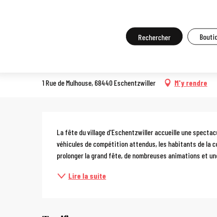
Aller
Accueil
A faire sur place
Agenda et grands événements
Tou
au
contenu
Recherche
Boutiq
Les Crapod'esch
principal
FÊTE DE VILLAGE
1 Rue de Mulhouse, 68440 Eschentzwiller
M'y rendre
Description
La fête du village d'Eschentzwiller accueille une spectac
véhicules de compétition attendus, les habitants de la 
prolonger la grand fête, de nombreuses animations et une
Lire la suite