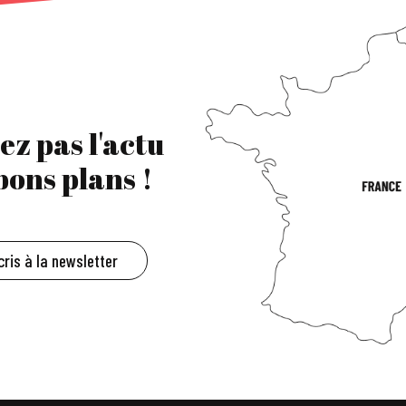
ez pas l'actu
 bons plans !
cris à la newsletter