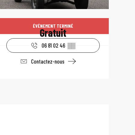
Ouverture et coo
ÉVÉNEMENT TERMINÉ
Gratuit
06 81 02 46
▒▒
Contactez-nous