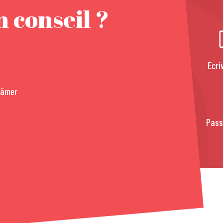
 conseil ?
Ecri
rämer
Pass