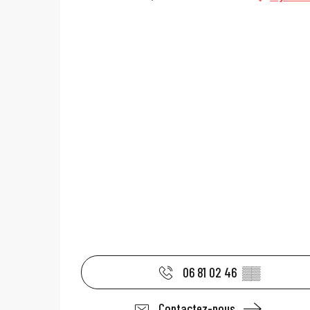
06 81 02 46
▒▒
Contactez-nous