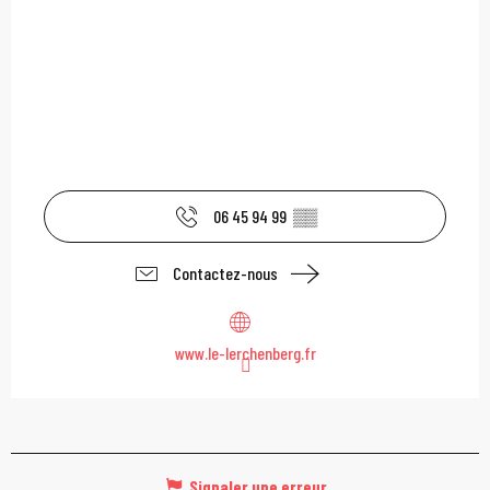
06 45 94 99
▒▒
Contactez-nous
www.le-lerchenberg.fr
Signaler une erreur