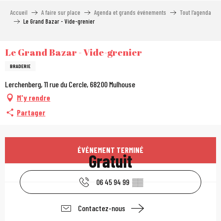
Aller
Accueil
A faire sur place
Agenda et grands événements
Tout l’agenda
au
Le Grand Bazar - Vide-grenier
contenu
principal
Le Grand Bazar - Vide-grenier
BRADERIE
Lerchenberg, 11 rue du Cercle, 68200 Mulhouse
M'y rendre
Partager
Ouverture et coordonn
ÉVÉNEMENT TERMINÉ
Gratuit
06 45 94 99
▒▒
Contactez-nous