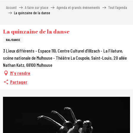
Aller
Accueil
A faire sur place
Agenda et grands événements
Tout l’agenda
au
La quinzaine de la danse
contenu
principal
La quinzaine de la danse
BAL/DANSE
3 Lieux différents - Espace 110, Centre Culturel d’Illlzach - La Filature,
scène nationale de Mulhouse - Théâtre La Coupole, Saint-Louis, 20 allée
Nathan Katz, 68100 Mulhouse
M'y rendre
Partager