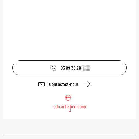
03 89 36 28
▒▒
Contactez-nous
cdn.artishoc.coop