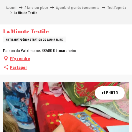
Aller
Accueil
A faire sur place
Agenda et grands événements
Tout l’agenda
au
La Minute Textile
contenu
principal
La Minute Textile
ARTISANAT/DÉMONSTRATION DE SAVOIR FAIRE
Maison du Patrimoine, 68490 Ottmarsheim
M'y rendre
Partager
+1 PHOTO