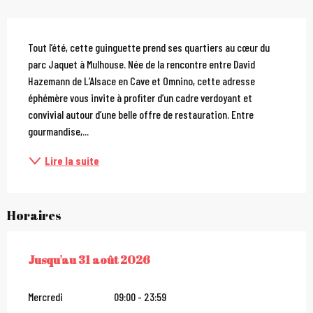
Description
Tout l’été, cette guinguette prend ses quartiers au cœur du 
parc Jaquet à Mulhouse. Née de la rencontre entre David 
Hazemann de L’Alsace en Cave et Omnino, cette adresse 
éphémère vous invite à profiter d’un cadre verdoyant et 
convivial autour d’une belle offre de restauration. Entre 
gourmandise,...
Lire la suite
Horaires
Jusqu'au
31 août 2026
DU
18 JUIN 2026
AU
31 AOÛT 2026
Mercredi
09:00 - 23:59