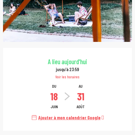
Ouverture et coordonn
A lieu aujourd'hui
jusqu'à 23:59
Voir les horaires
DU
AU
18
31
JUIN
AOÛT
Ajouter à mon calendrier Google