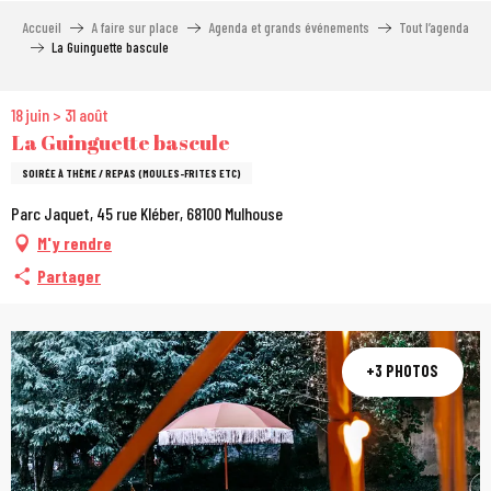
Aller
Accueil
A faire sur place
Agenda et grands événements
Tout l’agenda
au
La Guinguette bascule
contenu
principal
18 juin > 31 août
La Guinguette bascule
SOIRÉE À THÈME / REPAS (MOULES-FRITES ETC)
Parc Jaquet, 45 rue Kléber, 68100 Mulhouse
M'y rendre
Partager
+3 PHOTOS